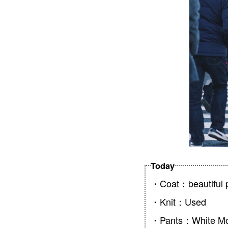
Today
・Coat：beautiful 
・Knit：Used
・Pants：White Mou