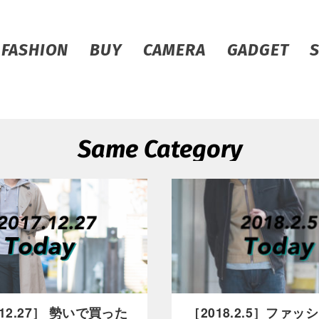
FASHION
BUY
CAMERA
GADGET
Same Category
.12.27］ 勢いで買った
［2018.2.5］ファ