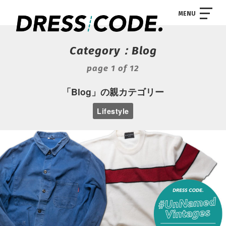
MENU
Category：Blog
page 1 of 12
「Blog」の親カテゴリー
Lifestyle