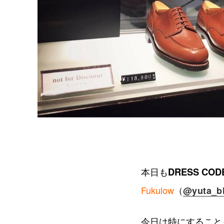
本日も
DRESS COD
Fukulow
（
@yuta_b
今日は特にすること