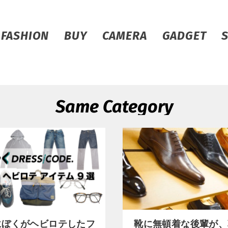
FASHION
BUY
CAMERA
GADGET
Same Category
年にぼくがヘビロテしたフ
靴に無頓着な後輩が、