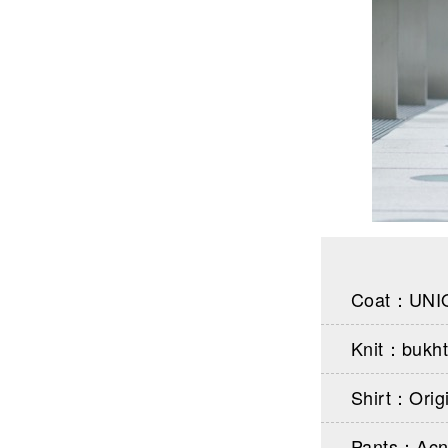
Coat：UNIQ
Knit：bukht
Shirt：Origi
Pants：Acn