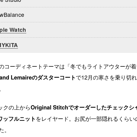
wBalance
ple Watch
MYKITA
のコーディネートテーマは「冬でもライトアウターが着
 and Lemaireのダスターコート
で12月の寒さを乗り切
。
テックの上から
Original Stitchでオーダーしたチェック
のワッフルニット
をレイヤード。お尻が一部隠れるくらい
た。