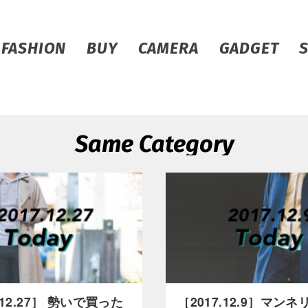
FASHION
BUY
CAMERA
GADGET
Same Category
.12.27］ 勢いで買った
［2017.12.9］マン