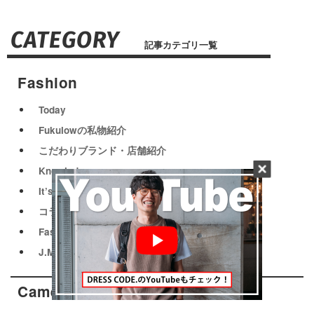
CATEGORY
記事カテゴリ一覧
Fashion
Today
Fukulowの私物紹介
こだわりブランド・店舗紹介
Knowledge
It’s My Sunday Best
コラム
Fashion News
J.M.WESTON履き慣らし記録
Camera