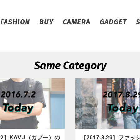
FASHION
BUY
CAMERA
GADGET
Same Category
.7.2］KAVU（カブー）の
［2017.8.29］ファ