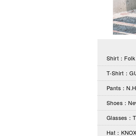
Shirt：Folk
T-Shirt：G
Pants：N
Shoes：Ne
Glasses：T
Hat：KNO