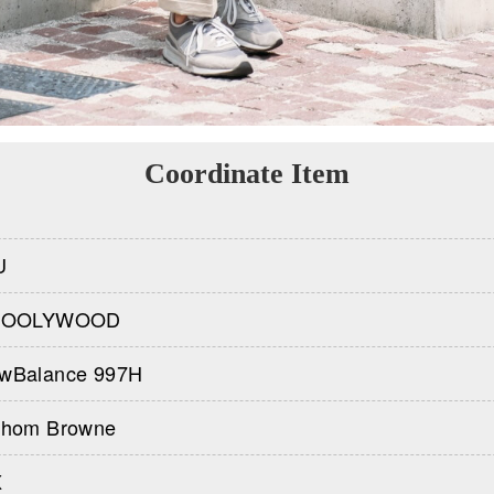
Coordinate Item
U
.HOOLYWOOD
wBalance 997H
hom Browne
X